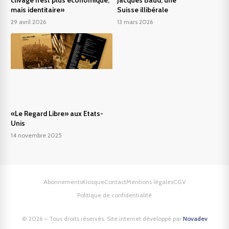
mais identitaire»
Suisse illibérale
29 avril 2026
13 mars 2026
«Le Regard Libre» aux Etats-
Unis
14 novembre 2025
Abonnements
Kiosque
Contact
Mentions légales
CGV
Politique de confidentialité
© 2026 – Tous droits réservés. Site internet développé par
Novadev