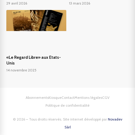
29 avril 2026
13 mars 2026
«Le Regard Libre» aux Etats-
Unis
14 novembre 2025
Abonnements
Kiosque
Contact
Mentions légales
CGV
Politique de confidentialité
© 2026 – Tous droits réservés. Site internet développé par
Novadev
Sàrl