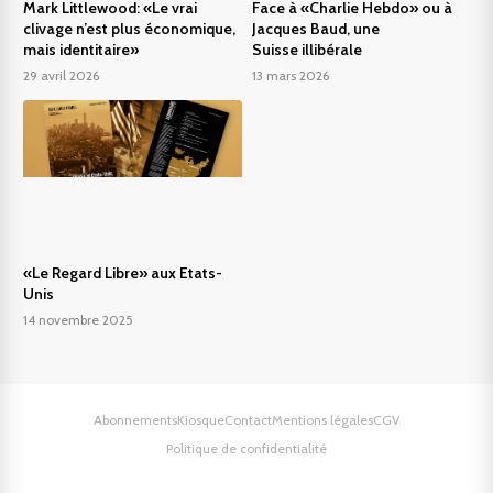
Mark Littlewood: «Le vrai
Face à «Charlie Hebdo» ou à
clivage n’est plus économique,
Jacques Baud, une
mais identitaire»
Suisse illibérale
29 avril 2026
13 mars 2026
«Le Regard Libre» aux Etats-
Unis
14 novembre 2025
Abonnements
Kiosque
Contact
Mentions légales
CGV
Politique de confidentialité