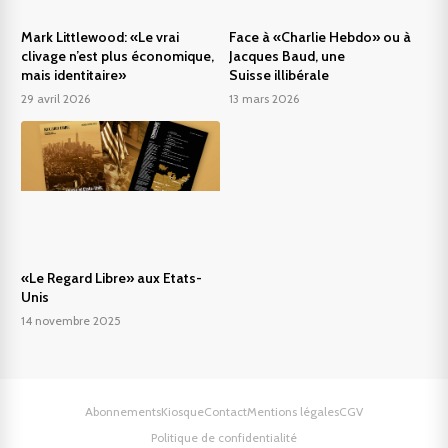
Mark Littlewood: «Le vrai
Face à «Charlie Hebdo» ou à
clivage n’est plus économique,
Jacques Baud, une
mais identitaire»
Suisse illibérale
29 avril 2026
13 mars 2026
«Le Regard Libre» aux Etats-
Unis
14 novembre 2025
Abonnements
Kiosque
Contact
Mentions légales
CGV
Politique de confidentialité