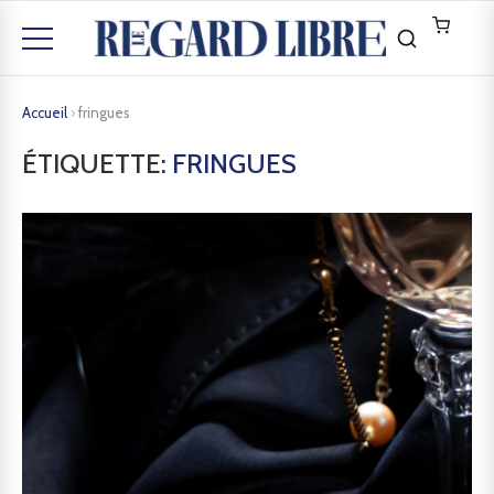
Accueil
›
fringues
ÉTIQUETTE:
FRINGUES