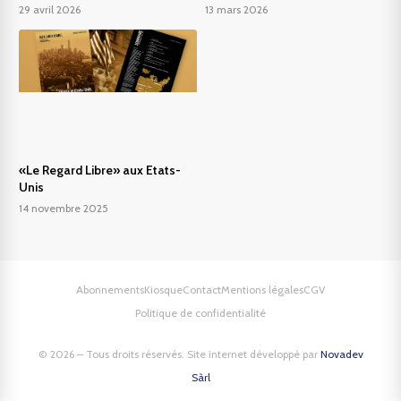
29 avril 2026
13 mars 2026
«Le Regard Libre» aux Etats-
Unis
14 novembre 2025
Abonnements
Kiosque
Contact
Mentions légales
CGV
Politique de confidentialité
© 2026 – Tous droits réservés. Site internet développé par
Novadev
Sàrl