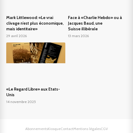
Mark Littlewood: «Le vrai
Face à «Charlie Hebdo» ou à
clivage n’est plus économique,
Jacques Baud, une
mais identitaire»
Suisse illibérale
29 avril 2026
13 mars 2026
«Le Regard Libre» aux Etats-
Unis
14 novembre 2025
Abonnements
Kiosque
Contact
Mentions légales
CGV