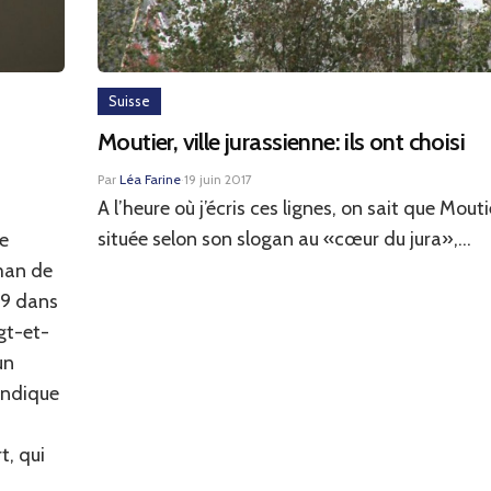
Suisse
Moutier, ville jurassienne: ils ont choisi
Par
Léa Farine
·
19 juin 2017
A l’heure où j’écris ces lignes, on sait que Moutie
située selon son slogan au «cœur du jura»,...
ne
oman de
89 dans
gt-et-
un
’indique
t, qui