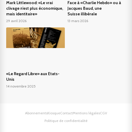
Mark Littlewood: «Le vrai
Face à «Charlie Hebdo» ou à
clivage n’est plus économique,
Jacques Baud, une
mais identitaire»
Suisse illibérale
29 avril 2026
13 mars 2026
«Le Regard Libre» aux Etats-
Unis
14 novembre 2025
Abonnements
Kiosque
Contact
Mentions légales
CGV
Politique de confidentialité