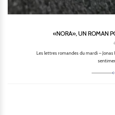
«NORA», UN ROMAN PO
Les lettres romandes du mardi – Jonas Fo
sentimen
C