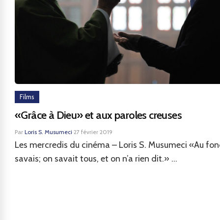
Films
«Grâce à Dieu» et aux paroles creuses
Par
Loris S. Musumeci
·
27 février 2019
Les mercredis du cinéma – Loris S. Musumeci «Au fond
savais; on savait tous, et on n’a rien dit.» ...