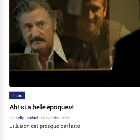
Films
Ah! «La belle époque»!
Par
Kelly Lambiel
·
13 novembre 2019
L’illusion est presque parfaite