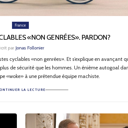
France
CYCLABLES «NON GENRÉES». PARDON?
écrit par
Jonas Follonier
stes cyclables «non genrées». Et s’explique en avançant q
plus de sécurité que les hommes. Un énième autogoal da
uipe «woke» à une prétendue équipe machiste.
ONTINUER LA LECTURE