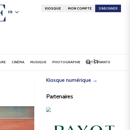
KIOSQUE
MON COMPTE
S'ABONNER
FR
DE
EN
URE
CINÉMA
MUSIQUE
PHOTOGRAPHIE
ARTS VIVANTS
Kiosque numérique →
Partenaires