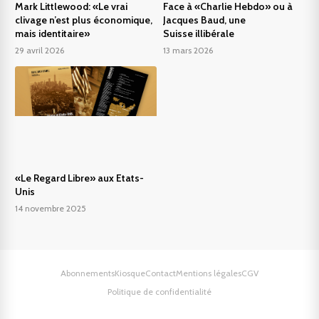
Mark Littlewood: «Le vrai
Face à «Charlie Hebdo» ou à
clivage n’est plus économique,
Jacques Baud, une
mais identitaire»
Suisse illibérale
29 avril 2026
13 mars 2026
«Le Regard Libre» aux Etats-
Unis
14 novembre 2025
Abonnements
Kiosque
Contact
Mentions légales
CGV
Politique de confidentialité