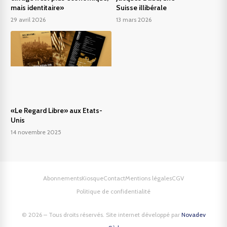
mais identitaire»
Suisse illibérale
29 avril 2026
13 mars 2026
«Le Regard Libre» aux Etats-
Unis
14 novembre 2025
Abonnements
Kiosque
Contact
Mentions légales
CGV
Politique de confidentialité
© 2026 – Tous droits réservés. Site internet développé par
Novadev