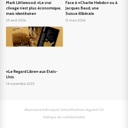
Mark Littlewood: «Le vrai
Face à «Charlie Hebdo» ou à
clivage n’est plus économique,
Jacques Baud, une
mais identitaire»
Suisse illibérale
29 avril 2026
13 mars 2026
«Le Regard Libre» aux Etats-
Unis
14 novembre 2025
Abonnements
Kiosque
Contact
Mentions légales
CGV
Politique de confidentialité