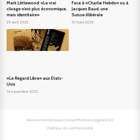
Mark Littlewood: «Le vrai
Face à «Charlie Hebdo» ou à
clivage n’est plus économique,
Jacques Baud, une
mais identitaire»
Suisse illibérale
29 avril 2026
13 mars 2026
«Le Regard Libre» aux Etats-
Unis
14 novembre 2025
Abonnements
Kiosque
Contact
Mentions légales
CGV
Politique de confidentialité