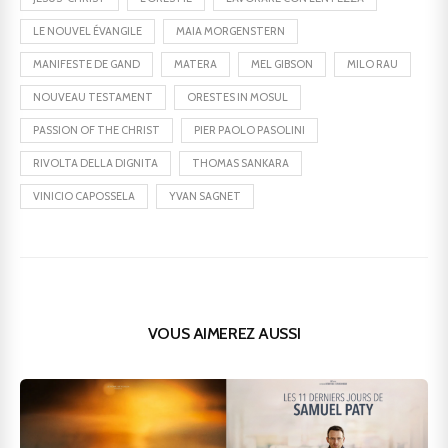
LE NOUVEL ÉVANGILE
MAIA MORGENSTERN
MANIFESTE DE GAND
MATERA
MEL GIBSON
MILO RAU
NOUVEAU TESTAMENT
ORESTES IN MOSUL
PASSION OF THE CHRIST
PIER PAOLO PASOLINI
RIVOLTA DELLA DIGNITA
THOMAS SANKARA
VINICIO CAPOSSELA
YVAN SAGNET
VOUS AIMEREZ AUSSI