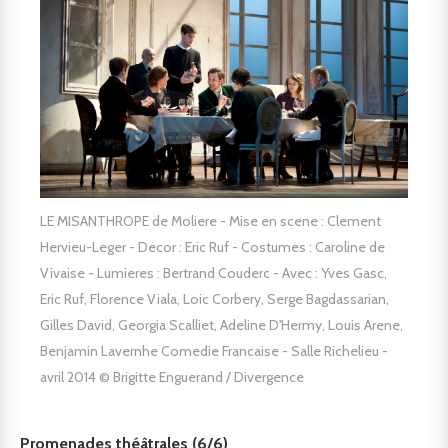
LE MISANTHROPE de Moliere - Mise en scene : Clement
Hervieu-Leger - Decor : Eric Ruf - Costumes : Caroline de
Vivaise - Lumieres : Bertrand Couderc - Avec : Yves Gasc,
Eric Ruf, Florence Viala, Loic Corbery, Serge Bagdassarian,
Gilles David, Georgia Scalliet, Adeline D'Hermy, Louis Arene,
Benjamin Lavernhe Comedie Francaise - Salle Richelieu -
avril 2014 © Brigitte Enguerand / Divergence
Promenades théâtrales (6/6)