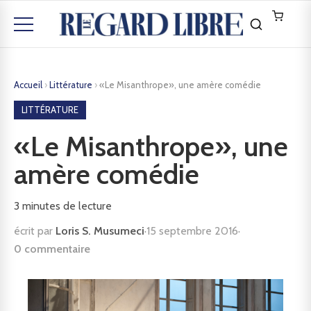
Accueil
›
Littérature
›
«Le Misanthrope», une amère comédie
LITTÉRATURE
«Le Misanthrope», une
amère comédie
3
minutes de lecture
écrit par
Loris S. Musumeci
·
15 septembre 2016
·
0 commentaire