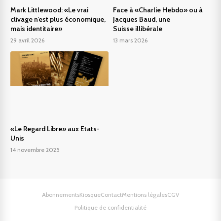
Mark Littlewood: «Le vrai
Face à «Charlie Hebdo» ou à
clivage n’est plus économique,
Jacques Baud, une
mais identitaire»
Suisse illibérale
29 avril 2026
13 mars 2026
«Le Regard Libre» aux Etats-
Unis
14 novembre 2025
Abonnements
Kiosque
Contact
Mentions légales
CGV
Politique de confidentialité