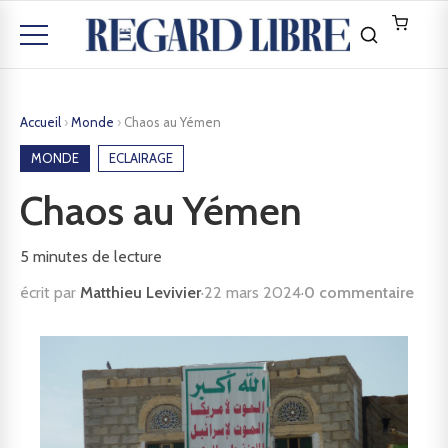
Accueil
›
Monde
›
Chaos au Yémen
MONDE
ECLAIRAGE
Chaos au Yémen
5
minutes de lecture
écrit par
Matthieu Levivier
·
22 mars 2024
·
0 commentaire