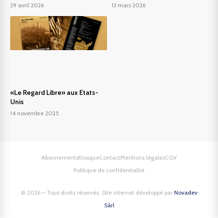
29 avril 2026
13 mars 2026
«Le Regard Libre» aux Etats-
Unis
14 novembre 2025
Abonnements
Kiosque
Contact
Mentions légales
CGV
Politique de confidentialité
© 2026 – Tous droits réservés. Site internet développé par
Novadev
Sàrl