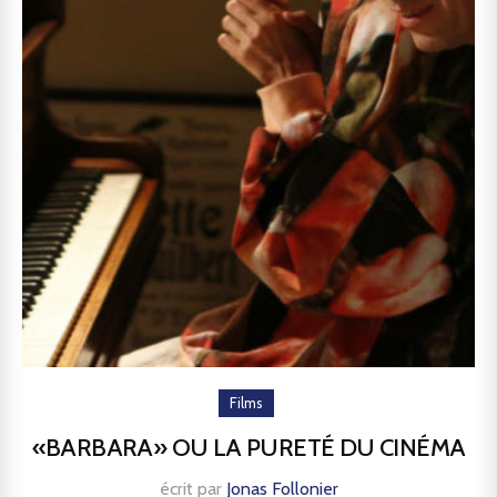
Films
«BARBARA» OU LA PURETÉ DU CINÉMA
écrit par
Jonas Follonier