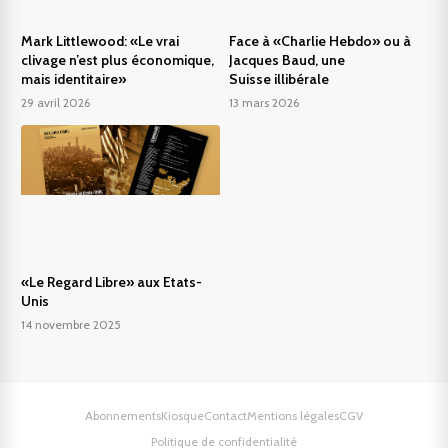
Mark Littlewood: «Le vrai
Face à «Charlie Hebdo» ou à
clivage n’est plus économique,
Jacques Baud, une
mais identitaire»
Suisse illibérale
29 avril 2026
13 mars 2026
«Le Regard Libre» aux Etats-
Unis
14 novembre 2025
Abonnements
Kiosque
Contact
Mentions légales
CGV
Politique de confidentialité