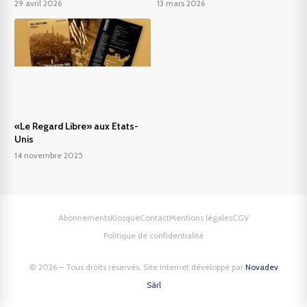
29 avril 2026
13 mars 2026
«Le Regard Libre» aux Etats-
Unis
14 novembre 2025
Abonnements
Kiosque
Contact
Mentions légales
CGV
Politique de confidentialité
© 2026 – Tous droits réservés. Site internet développé par
Novadev
Sàrl