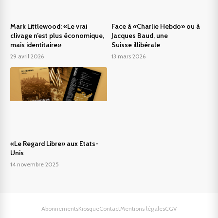
Mark Littlewood: «Le vrai
Face à «Charlie Hebdo» ou à
clivage n’est plus économique,
Jacques Baud, une
mais identitaire»
Suisse illibérale
29 avril 2026
13 mars 2026
«Le Regard Libre» aux Etats-
Unis
14 novembre 2025
Abonnements
Kiosque
Contact
Mentions légales
CGV