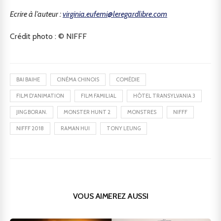
Ecrire à l’auteur :
virginia.eufemi@leregardlibre.com
Crédit photo : © NIFFF
BAI BAIHE
CINÉMA CHINOIS
COMÉDIE
FILM D'ANIMATION
FILM FAMILIAL
HÔTEL TRANSYLVANIA 3
JING BORAN.
MONSTER HUNT 2
MONSTRES
NIFFF
NIFFF 2018
RAMAN HUI
TONY LEUNG
VOUS AIMEREZ AUSSI