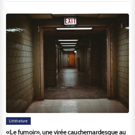
Littérature
«Le fumoir», une virée cauchemardesque au