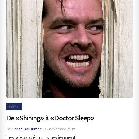
Films
De «Shining» à «Doctor Sleep»
Par
Loris S. Musumeci
·
06 novembre 2019
Les vieux démons reviennent