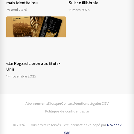
mais identitaire»
Suisse illibérale
29 avril 2026
13 mars 2026
«Le Regard Libre» aux Etats-
Unis
14 novembre 2025
Abonnements
Kiosque
Contact
Mentions légales
CGV
Politique de confidentialité
© 2026 – Tous droits réservés. Site internet développé par
Novadev
Sàrl