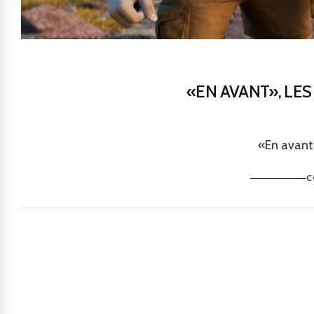
«EN AVANT», LE
«En avant
C