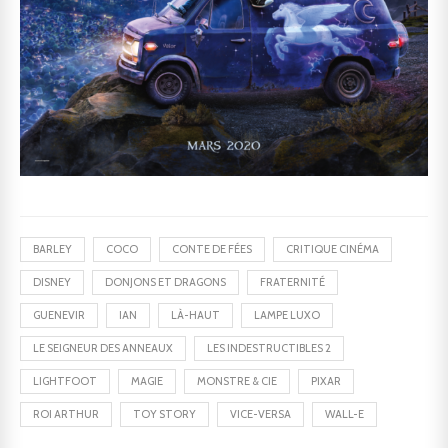
BARLEY
COCO
CONTE DE FÉES
CRITIQUE CINÉMA
DISNEY
DONJONS ET DRAGONS
FRATERNITÉ
GUENEVIR
IAN
LÀ-HAUT
LAMPE LUXO
LE SEIGNEUR DES ANNEAUX
LES INDESTRUCTIBLES 2
LIGHTFOOT
MAGIE
MONSTRE & CIE
PIXAR
ROI ARTHUR
TOY STORY
VICE-VERSA
WALL-E