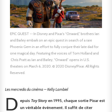
EPIC QUEST -- In Disney and Pixar’s “Onward,” brothers Ian
and Barley embark on an epic quest in search of a rare
Phoenix Gem in an effort to fully conjure their late dad for
one magical day. Featuring the voices of Tom Holland and
Chris Pratt as Ian and Barley, “Onward” opens in U.S.
theaters on March 6, 2020. © 2020 Disney/Pixar. All Rights
Reserved.
Les mercredis du cinéma – Kelly Lambiel
D
epuis
Toy Story
en 1995, chaque sortie Pixar est
un véritable événement. Il suffit de citer