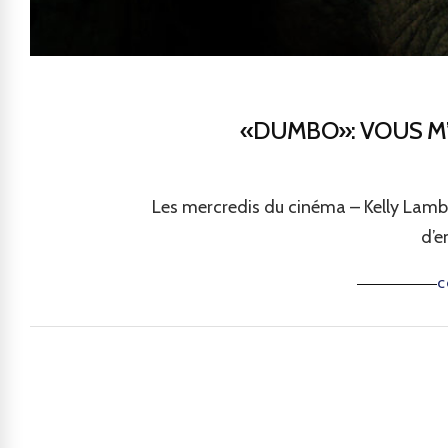
«DUMBO»: VOUS M
Les mercredis du cinéma – Kelly Lamb
d’e
C