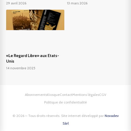
29 avril 2026
13 mars 2026
«Le Regard Libre» aux Etats-
Unis
14 novembre 2025
Abonnements
Kiosque
Contact
Mentions légales
CGV
Politique de confidentialité
© 2026 – Tous droits réservés. Site internet développé par
Novadev
Sàrl