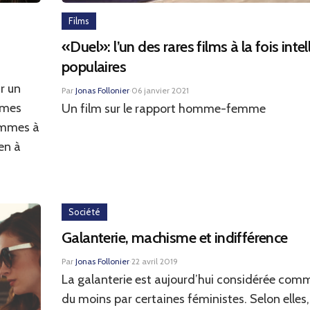
Films
«Duel»: l’un des rares films à la fois intel
populaires
r un
Par
Jonas Follonier
·
06 janvier 2021
mmes
Un film sur le rapport homme-femme
hommes à
ien à
Société
Galanterie, machisme et indifférence
Par
Jonas Follonier
·
22 avril 2019
La galanterie est aujourd’hui considérée com
du moins par certaines féministes. Selon elles