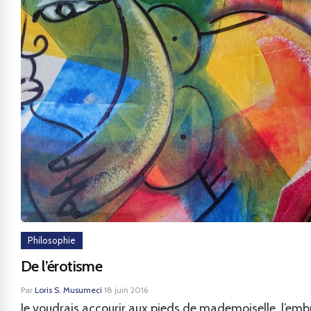
Philosophie
De l’érotisme
Par
Loris S. Musumeci
·
18 juin 2016
Je voudrais accourir aux pieds de mademoiselle, l’emb