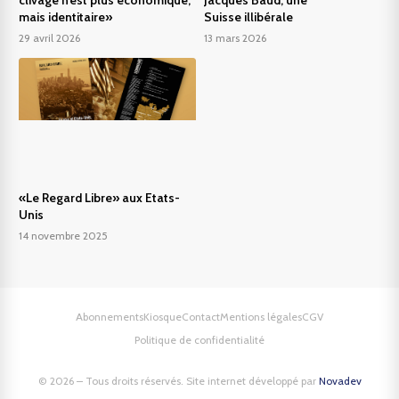
mais identitaire»
Suisse illibérale
29 avril 2026
13 mars 2026
«Le Regard Libre» aux Etats-
Unis
14 novembre 2025
Abonnements
Kiosque
Contact
Mentions légales
CGV
Politique de confidentialité
© 2026 – Tous droits réservés. Site internet développé par
Novadev