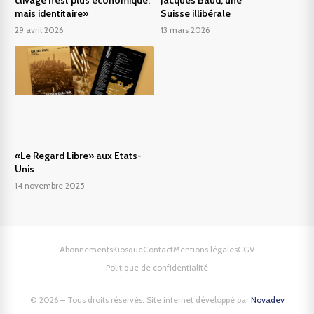
mais identitaire»
Suisse illibérale
29 avril 2026
13 mars 2026
«Le Regard Libre» aux Etats-
Unis
14 novembre 2025
Abonnements
Kiosque
Contact
Mentions légales
CGV
Politique de confidentialité
© 2026 – Tous droits réservés. Site internet développé par
Novadev