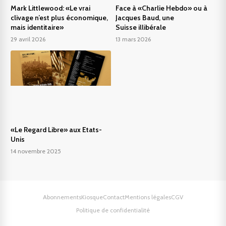
Mark Littlewood: «Le vrai
Face à «Charlie Hebdo» ou à
clivage n’est plus économique,
Jacques Baud, une
mais identitaire»
Suisse illibérale
29 avril 2026
13 mars 2026
«Le Regard Libre» aux Etats-
Unis
14 novembre 2025
Abonnements
Kiosque
Contact
Mentions légales
CGV
Politique de confidentialité