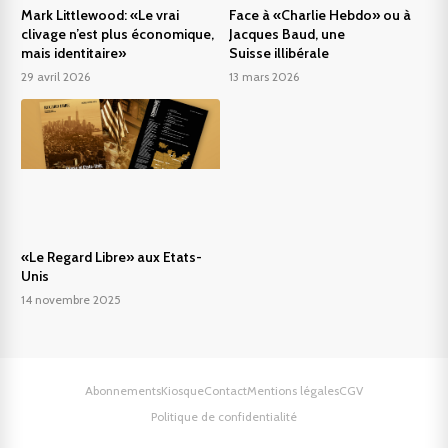
Mark Littlewood: «Le vrai
Face à «Charlie Hebdo» ou à
clivage n’est plus économique,
Jacques Baud, une
mais identitaire»
Suisse illibérale
29 avril 2026
13 mars 2026
«Le Regard Libre» aux Etats-
Unis
14 novembre 2025
Abonnements
Kiosque
Contact
Mentions légales
CGV
Politique de confidentialité