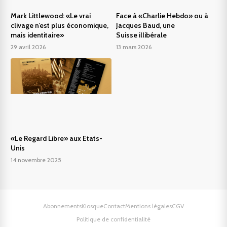
Mark Littlewood: «Le vrai
Face à «Charlie Hebdo» ou à
clivage n’est plus économique,
Jacques Baud, une
mais identitaire»
Suisse illibérale
29 avril 2026
13 mars 2026
«Le Regard Libre» aux Etats-
Unis
14 novembre 2025
Abonnements
Kiosque
Contact
Mentions légales
CGV
Politique de confidentialité