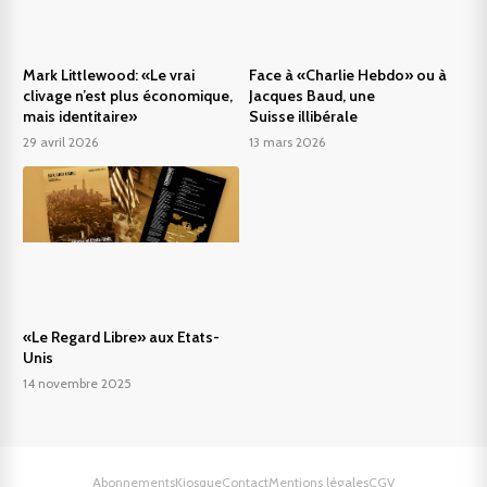
Mark Littlewood: «Le vrai
Face à «Charlie Hebdo» ou à
clivage n’est plus économique,
Jacques Baud, une
mais identitaire»
Suisse illibérale
29 avril 2026
13 mars 2026
«Le Regard Libre» aux Etats-
Unis
14 novembre 2025
Abonnements
Kiosque
Contact
Mentions légales
CGV