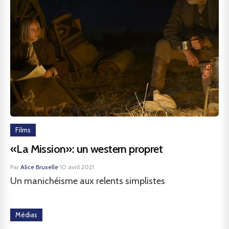
Films
«La Mission»: un western propret
Par
Alice Bruxelle
·
10 avril 2021
Un manichéisme aux relents simplistes
Médias