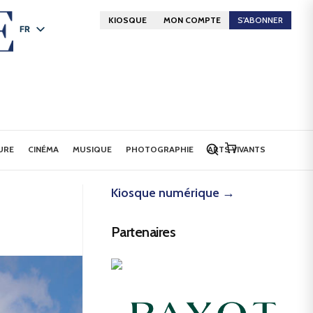
KIOSQUE
MON COMPTE
S'ABONNER
FR
DE
EN
URE
CINÉMA
MUSIQUE
PHOTOGRAPHIE
ARTS VIVANTS
Kiosque numérique →
Partenaires