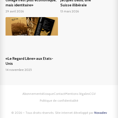
mais identitaire»
Suisse illibérale
29 avril 2026
13 mars 2026
«Le Regard Libre» aux Etats-
Unis
14 novembre 2025
Abonnements
Kiosque
Contact
Mentions légales
CGV
Politique de confidentialité
© 2026 – Tous droits réservés. Site internet développé par
Novadev