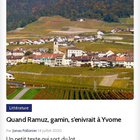
Littérature
Quand Ramuz, gamin, s’enivrait à Yvorne
Par
Jonas Follonier
·
14 juillet 2020
Un petit texte qui sort du lot