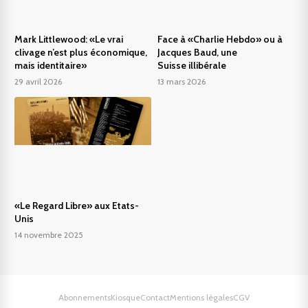
Mark Littlewood: «Le vrai
Face à «Charlie Hebdo» ou à
clivage n’est plus économique,
Jacques Baud, une
mais identitaire»
Suisse illibérale
29 avril 2026
13 mars 2026
«Le Regard Libre» aux Etats-
Unis
14 novembre 2025
Abonnements
Kiosque
Contact
Mentions légales
CGV