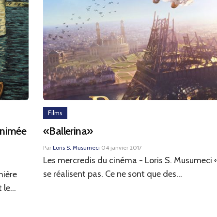
Films
animée
«Ballerina»
Par
Loris S. Musumeci
·
04 janvier 2017
Les mercredis du cinéma - Loris S. Musumeci «
se réalisent pas. Ce ne sont que des...
mière
le...