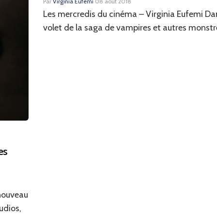
Par
Virginia Eufemi
·
08 août 2018
Les mercredis du cinéma – Virginia Eufemi Da
volet de la saga de vampires et autres monstre
es
 nouveau
udios,