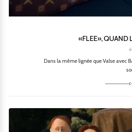
«FLEE», QUAND 
é
Dans la même lignée que Valse avec Bac
so
C