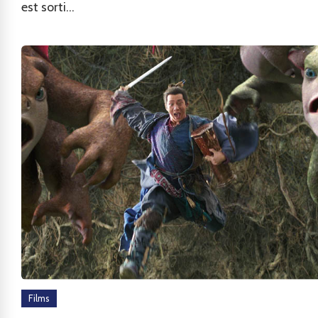
est sorti...
Films