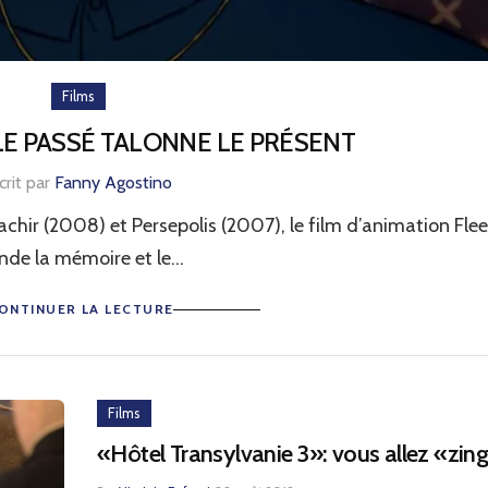
Films
LE PASSÉ TALONNE LE PRÉSENT
crit par
Fanny Agostino
hir (2008) et Persepolis (2007), le film d’animation Flee
nde la mémoire et le...
ONTINUER LA LECTURE
Films
«Hôtel Transylvanie 3»: vous allez «zin