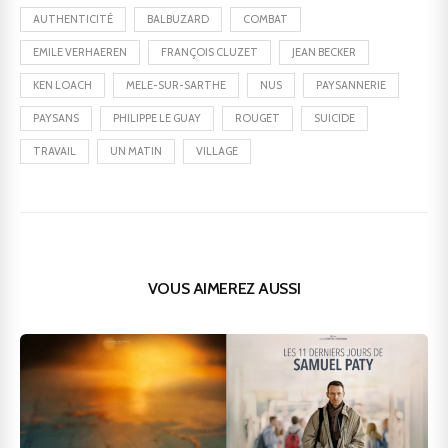
AUTHENTICITÉ
BALBUZARD
COMBAT
EMILE VERHAEREN
FRANÇOIS CLUZET
JEAN BECKER
KEN LOACH
MELE-SUR-SARTHE
NUS
PAYSANNERIE
PAYSANS
PHILIPPE LE GUAY
ROUGET
SUICIDE
TRAVAIL
UN MATIN
VILLAGE
VOUS AIMEREZ AUSSI