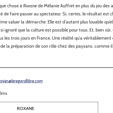
elque chose à
Roxane
de Mélanie Auffret en plus du jeu des a
té de faire passer au spectateur. Si, certes, le résultat est
même saluer la démarche. Elle est d’autant plus louable qu’e
i ignoré que la culture est possible pour tous. Et, bien sûr, 
ous les trois jours en France. Une réalité qu’a véritableme
la préparation de son rôle chez des paysans, comme il n
lonier@leregardlibre.com
ilms
ROXANE