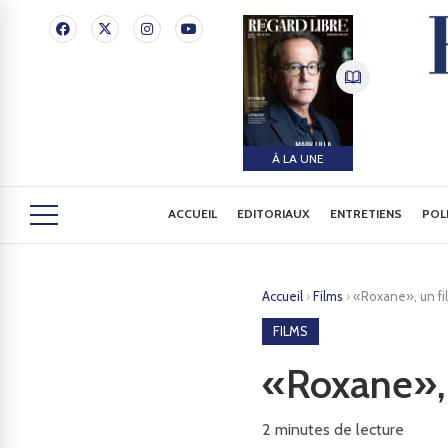
À LA UNE
ACCUEIL
EDITORIAUX
ENTRETIENS
POL
Accueil
›
Films
›
«Roxane», un fi
FILMS
«Roxane», 
2
minutes de lecture