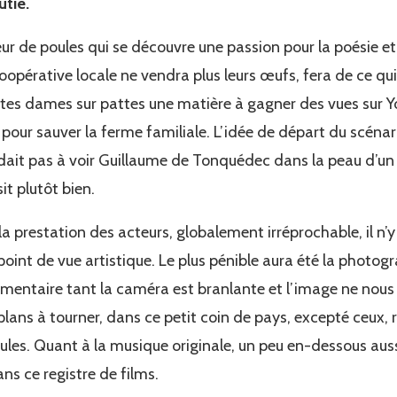
utie.
veur de poules qui se découvre une passion pour la poésie et
opérative locale ne vendra plus leurs œufs, fera de ce qu
ites dames sur pattes une matière à gagner des vues sur Y
nt pour sauver la ferme familiale. L’idée de départ du scéna
ndait pas à voir Guillaume de Tonquédec dans la peau d’un 
it plutôt bien.
 la prestation des acteurs, globalement irréprochable, il 
point de vue artistique. Le plus pénible aura été la photo
mentaire tant la caméra est branlante et l’image ne nous é
plans à tourner, dans ce petit coin de pays, excepté ceux, 
les. Quant à la musique originale, un peu en-dessous aussi
ns ce registre de films.