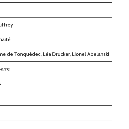
uffrey
haité
me de Tonquédec, Léa Drucker, Lionel Abelanski
arre
s