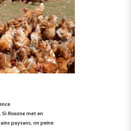
ience
. Si
Roxane
met en
rtains paysans, on peine