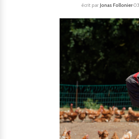
écrit par
Jonas Follonier
·
03