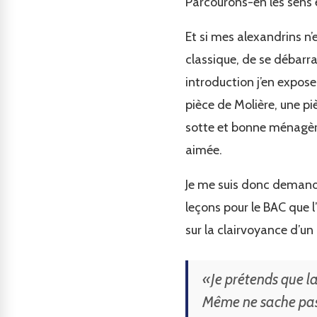
Parcourons-en les sens e
Et si mes alexandrins n’e
classique, de se débarra
introduction j’en expose
pièce de Molière, une pi
sotte et bonne ménagère
aimée.
Je me suis donc demandé
leçons pour le BAC que l
sur la clairvoyance d’u
«Je prétends que l
Même ne sache pas 