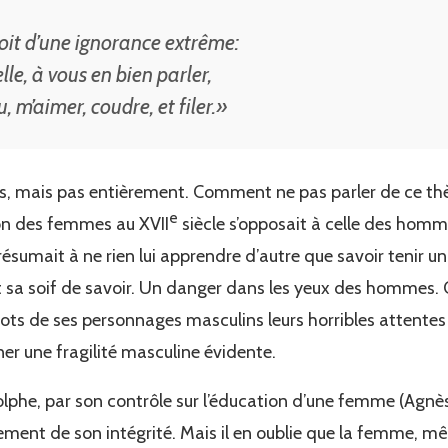
soit d’une ignorance extrême:
elle, à vous en bien parler,
, m’aimer, coudre, et filer.»
rtes, mais pas entièrement. Comment ne pas parler de ce t
e
ion des femmes au XVII
siècle s’opposait à celle des homme
sumait à ne rien lui apprendre d’autre que savoir tenir u
et sa soif de savoir. Un danger dans les yeux des hommes. Or
mots de ses personnages masculins leurs horribles attent
aner une fragilité masculine évidente.
lphe, par son contrôle sur l’éducation d’une femme (Agnè
ement de son intégrité. Mais il en oublie que la femme, mê