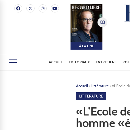
À LA UNE
ACCUEIL
EDITORIAUX
ENTRETIENS
POL
Accueil
›
Littérature
›
«L’Ecole 
LITTÉRATURE
«L’Ecole d
homme «éc