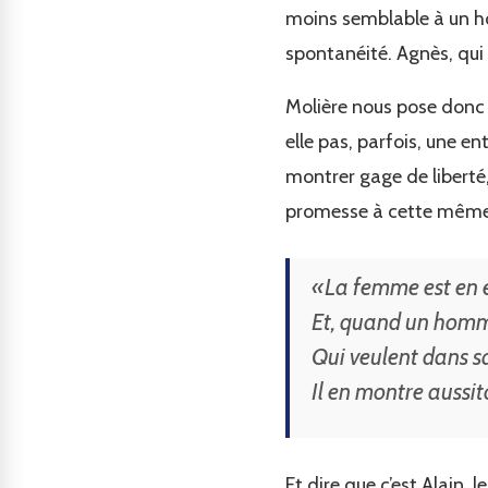
moins semblable à un ho
spontanéité. Agnès, qui 
Molière nous pose donc u
elle pas, parfois, une 
montrer gage de liberté,
promesse à cette même l
«La femme est en e
Et, quand un homm
Qui veulent dans sa
Il en montre aussit
Et dire que c’est Alain,