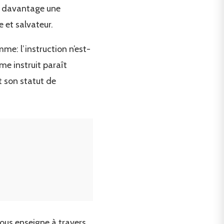
re davantage une
e et salvateur.
me: l’instruction n’est-
me instruit paraît
t son statut de
 nous enseigne à travers