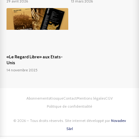
29 avril 2026
13 mars 2026
«Le Regard Libre» aux Etats-
Unis
14 novembre 2025
Abonnements
Kiosque
Contact
Mentions légales
CGV
Politique de confidentialité
© 2026 – Tous droits réservés. Site internet développé par
Novadev
Sàrl