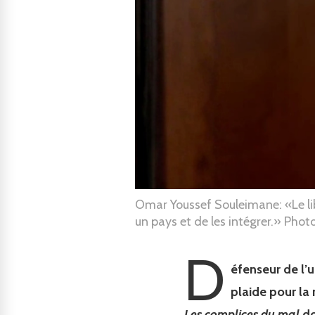
Omar Youssef Souleimane: «Le li
un pays et de les intégrer.» Photo
D
éfenseur de l’u
plaide pour la 
Les complices du mal
do