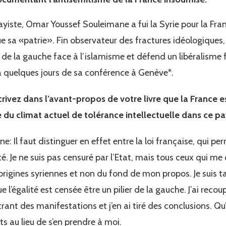
yiste, Omar Youssef Souleimane a fui la Syrie pour la Fran
sa «patrie». Fin observateur des fractures idéologiques, 
de la gauche face à l’islamisme et défend un libéralisme f
 à quelques jours de sa conférence à Genève*.
crivez dans l’avant-propos de votre livre que la France es
 du climat actuel de tolérance intellectuelle dans ce p
 Il faut distinguer en effet entre la loi française, qui per
té. Je ne suis pas censuré par l’Etat, mais tous ceux qui me
rigines syriennes et non du fond de mon propos. Je suis 
 l’égalité est censée être un pilier de la gauche. J’ai reco
trant des manifestations et j’en ai tiré des conclusions. Q
s au lieu de s’en prendre à moi.