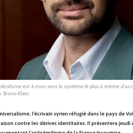
béralisme est à mon sens le système le plus à même d’acc
: Bruno Klein
niversalisme, l’écrivain syrien réfugié dans le pays de Vo
raison contre les dérives identitaires. Il présentera jeu
cumentant l’antisémitisme de la France insoumise.