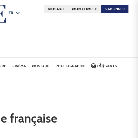
KIOSQUE
MON COMPTE
S'ABONNER
FR
DE
EN
URE
CINÉMA
MUSIQUE
PHOTOGRAPHIE
ARTS VIVANTS
e française