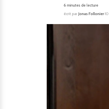
6
minutes de lecture
écrit par
Jonas Follonier
·
10