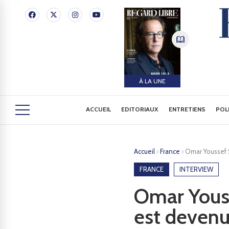
À LA UNE
ACCUEIL
EDITORIAUX
ENTRETIENS
POL
Accueil
›
France
›
Omar Youssef 
FRANCE
INTERVIEW
Omar Youss
est devenu