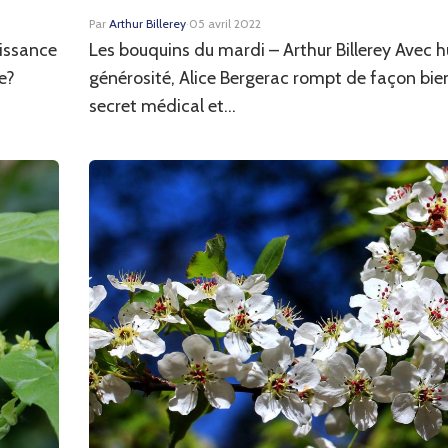
Par
Arthur Billerey
·
05 avril 2022
aissance
Les bouquins du mardi – Arthur Billerey Avec 
e?
générosité, Alice Bergerac rompt de façon bien
secret médical et...