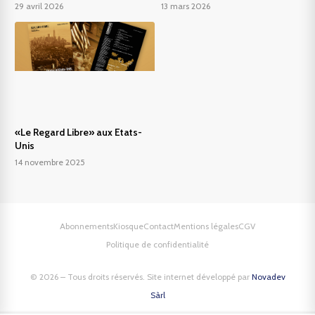
29 avril 2026
13 mars 2026
«Le Regard Libre» aux Etats-
Unis
14 novembre 2025
Abonnements
Kiosque
Contact
Mentions légales
CGV
Politique de confidentialité
© 2026 – Tous droits réservés. Site internet développé par
Novadev
Sàrl