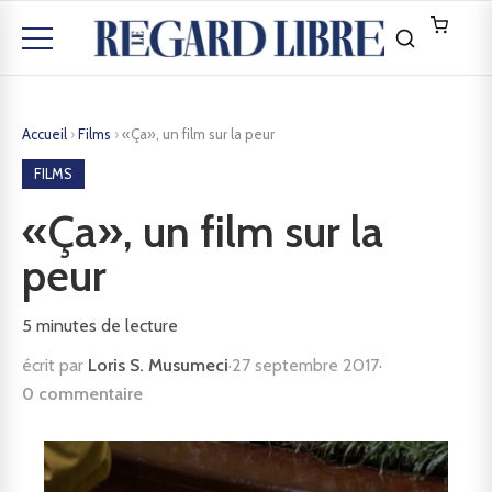
Accueil
›
Films
›
«Ça», un film sur la peur
FILMS
«Ça», un film sur la
peur
5
minutes de lecture
écrit par
Loris S. Musumeci
·
27 septembre 2017
·
0 commentaire