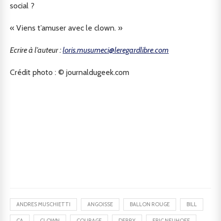
social ?
« Viens t’amuser avec le clown. »
Ecrire à l’auteur :
loris.musumeci@leregardlibre.com
Crédit photo : © journaldugeek.com
ANDRES MUSCHIETTI
ANGOISSE
BALLON ROUGE
BILL
ÇA
CLOWN
COURAGE
DERRY
ERIC NEUHOFF