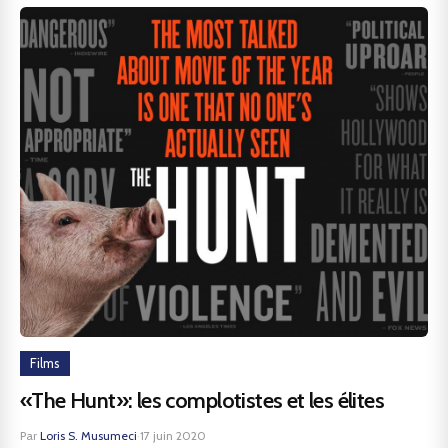
Films
«The Hunt»: les complotistes et les élites
Par
Loris S. Musumeci
·
17 juin 2020